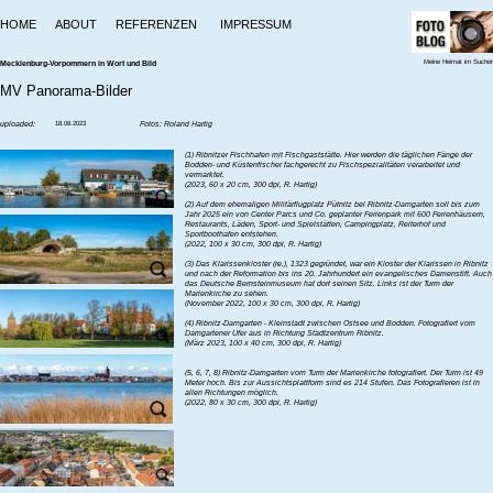
HOME
ABOUT
REFERENZEN
IMPRESSUM
Meine Heimat im Sucher
Mecklenburg-Vorpommern in Wort und Bild
MV Panorama-Bilder
uploaded:
18.08.2023
Fotos: Roland Hartig
‍(1) Ribnitzer Fischhafen mit Fischgaststätte. Hier werden die täglichen Fänge der
Bodden- und Küstenfischer fachgerecht zu Fischspezialitäten verarbeitet und
vermarktet.
‍(2023, 60 x 20 cm, 300 dpi, R. Hartig)
‍(2) Auf dem ehemaligen Militärflugplatz Pütnitz bei Ribnitz-Damgarten soll bis zum
Jahr 2025 ein von Center Parcs und Co. geplanter Ferienpark mit 600 Ferienhäusern,
Restaurants, Läden, Sport- und Spielstätten, Campingplatz, Reiterhof und
Sportboothafen entstehen.
‍(2022, 100 x 30 cm, 300 dpi, R. Hartig)
‍(3) Das Klarissenkloster (re.), 1323 gegründet, war ein Kloster der Klarissen in Ribnitz
und nach der Reformation bis ins 20. Jahrhundert ein evangelisches Damenstift. Auch
das Deutsche Bernsteinmuseum hat dort seinen Sitz. Links ist der Turm der
Marienkirche zu sehen.
‍(November 2022, 100 x 30 cm, 300 dpi, R. Hartig)
‍(4) Ribnitz-Damgarten - Kleinstadt zwischen Ostsee und Bodden. Fotografiert vom
Damgartener Ufer aus in Richtung Stadtzentrum Ribnitz.
‍(März 2023, 100 x 40 cm, 300 dpi, R. Hartig)
‍(5, 6, 7, 8) Ribnitz-Damgarten vom Turm der Marienkirche fotografiert. Der Turm ist 49
Meter hoch. Bis zur Aussichtsplattform sind es 214 Stufen. Das Fotografieren ist in
allen Richtungen möglich.
‍(2022, 80 x 30 cm, 300 dpi, R. Hartig)
‍(9) Die Aussicht von der Rostocker Nikolaikirche lockt Besucher aus Nah und Fern an.
Egal ob man den Fahrstuhl oder die 196 Stufen der Wendeltreppe nimmt, auf jeden
Fall lohnt sich der Aufstieg. Die Nikolaikirche, hier mit Blick auf die Petrikirche, wurde
ab 1230 erbaut und gilt damit als eine der ältesten noch erhaltenen Hallenkirchen im
Ostseeraum. (2021, 80 x 20 cm, 300 dpi, R. Hartig)
‍(10) Brunnen „Bernsteinfischer mit Familie“ auf dem Marktplatz in Ribnitz.